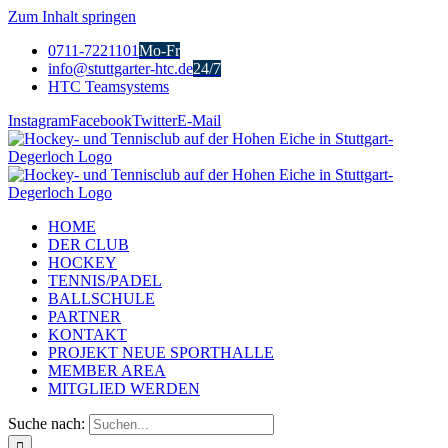
Zum Inhalt springen
0711-7221101
Mo-Fr
info@stuttgarter-htc.de
24/7
HTC Teamsystems
Instagram
Facebook
Twitter
E-Mail
HOME
DER CLUB
HOCKEY
TENNIS/PADEL
BALLSCHULE
PARTNER
KONTAKT
PROJEKT NEUE SPORTHALLE
MEMBER AREA
MITGLIED WERDEN
Suche nach: